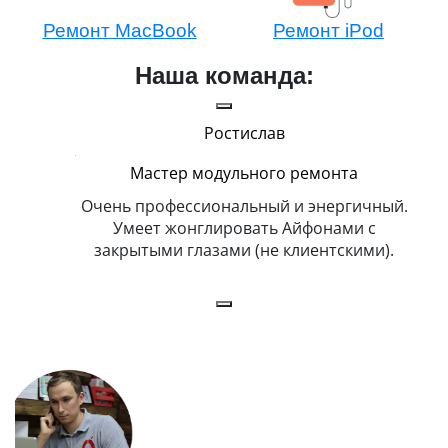
Ремонт MacBook
Ремонт iPod
Наша команда:
Ростислав
Мастер модульного ремонта
икогда и
Очень профессиональный и энергичный.
Всег
бит
Умеет жонглировать Айфонами с
ка
закрытыми глазами (не клиентскими).