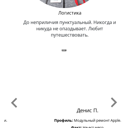
и Эппл
Логистика
тельный.
До неприличия пунктуальный. Никогда и
Оче
н. Любит
никуда не опаздывает. Любит
.
путешествовать.
з
Денис П.
Профиль:
Модульный ремонт Apple.
Факт:
Не ест мясо.