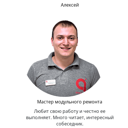
Алексей
Г
Мастер модульного ремонта
я. Умеет,
Любит свою работу и честно ее
иться в
выполняет. Много читает, интересный
собеседник.