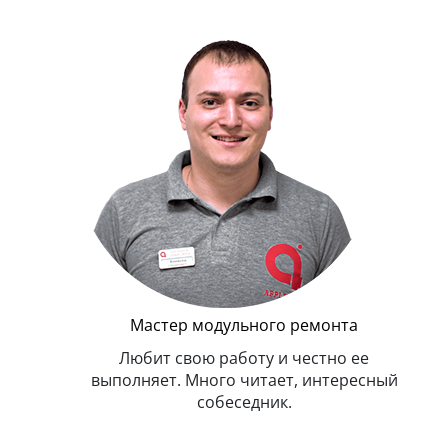
Г
Мастер модульного ремонта
я. Умеет,
Любит свою работу и честно ее
иться в
выполняет. Много читает, интересный
собеседник.