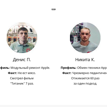
Денис П.
Никита К.
офиль:
Модульный ремонт Apple.
Профиль:
Обмен техники Appl
Факт:
Не ест мясо.
Факт:
Чрезмерно педантичен
Смотрел фильм
Отжимается 60 раз
"Титаник" 7 раз.
за один подход.