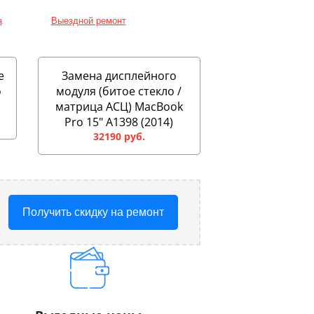
а
Выездной ремонт
е
Замена дисплейного
o
модуля (битое стекло /
матрица АСЦ) MacBook
Pro 15" A1398 (2014)
32190 руб.
Получить скидку на ремонт