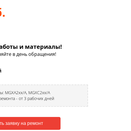
.
аботы и материалы!
яйте в день обращения!
й
лы: MGXA2xx/A, MGXC2xx/A
ремонта - от 3 рабочих дней