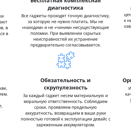
Бесплатная комплексная
диагностика
цен
Все гаджеты проходят точную диагностику,
ки
к н
за которую не нужно платить. Мы не
нают
озв
«находим» и не «чиним» несуществующие
в, в
поломки. При выявлении скрытых
ся в
неисправностей их устранение
предварительно согласовывается.
Обязательность и
Ор
скрупулезность
кве,
И
ием.
ка
За каждый гаджет несем материальную и
,
моральную ответственность. Соблюдаем
е,
сроки, проявляем предельную
аккуратность, возвращаем в ваши руки
полностью готовой к эксплуатации девайс с
заряженным аккумулятором.