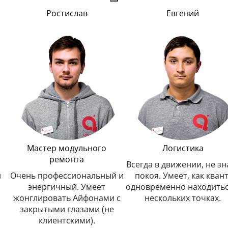
Евгений
Алексей
го
Логистика
Мастер модульн
ремонта
Всегда в движении, не знает
ный и
покоя. Умеет, как квант,
Любит свою работу и
ет
одновременно находиться в
ее выполняет. Мн
ами с
нескольких точках.
читает, интерес
 (не
собеседник.