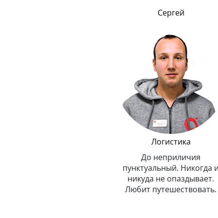
Сергей
Ростислав
ну
Логистика
Мастер модульно
ремонта
До неприличия
й и
пунктуальный. Никогда и
Очень профессиональ
ельно
никуда не опаздывает.
энергичный. Уме
ен.
Любит путешествовать.
жонглировать Айфон
 ей
закрытыми глазами
клиентскими).