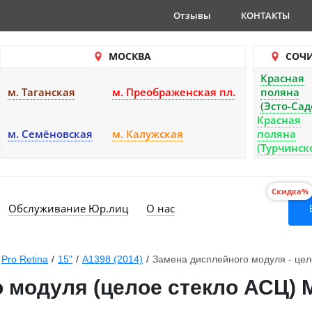
Отзывы
КОНТАКТЫ
МОСКВА
СОЧ
Красная
м. Таганская
м. Преображенская пл.
поляна
(Эсто-Сад
Красная
м. Семёновская
м. Калужская
поляна
(Турчинск
Скидка%
Обслуживание Юр.лиц
О нас
Pro Retina
/
15"
/
A1398 (2014)
/
Замена дисплейного модуля - цел
 модуля (целое стекло АСЦ) 