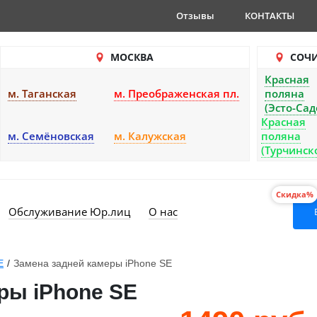
Отзывы
КОНТАКТЫ
МОСКВА
СОЧ
Красная
м. Таганская
м. Преображенская пл.
поляна
(Эсто-Сад
Красная
м. Семёновская
м. Калужская
поляна
(Турчинск
Скидка%
Обслуживание Юр.лиц
О нас
E
/
Замена задней камеры iPhone SE
ры iPhone SE