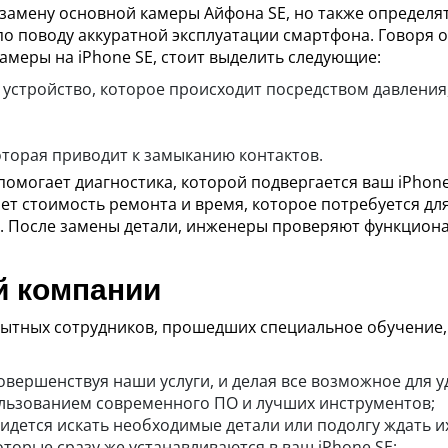
замену основной камеры Айфона SE, но также определя
по поводу аккуратной эксплуатации смартфона. Говоря 
амеры на iPhone SE, стоит выделить следующие:
устройство, которое происходит посредством давления,
оторая приводит к замыканию контактов.
омогает диагностика, которой подвергается ваш iPhon
ает стоимость ремонта и время, которое потребуется д
. После замены детали, инженеры проверяют функциона
й компании
пытных сотрудников, прошедших специальное обучение
вершенствуя наши услуги, и делая все возможное для у
ользованием современного ПО и лучших инструментов;
идется искать необходимые детали или подолгу ждать и
торые сразу же устанавливаются в ваш iPhone SE;