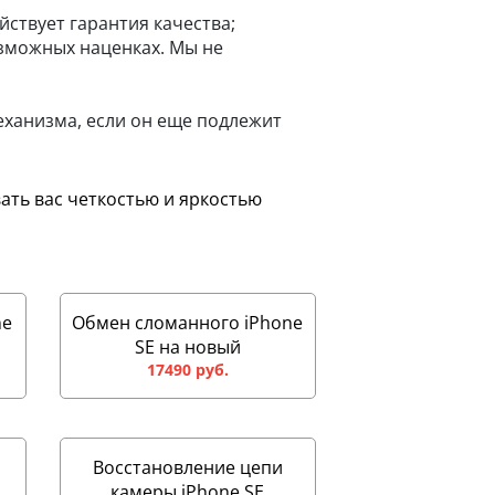
ствует гарантия качества;
озможных наценках. Мы не
еханизма, если он еще подлежит
ать вас четкостью и яркостью
ne
Обмен сломанного iPhone
SE на новый
17490 руб.
Восстановление цепи
камеры iPhone SE