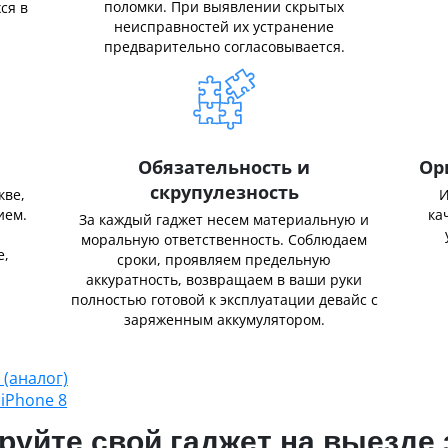
поломки. При выявлении скрытых
ся в
неисправностей их устранение
предварительно согласовывается.
Обязательность и
Ор
скрупулезность
кве,
И
ием.
ка
За каждый гаджет несем материальную и
,
моральную ответственность. Соблюдаем
е,
сроки, проявляем предельную
аккуратность, возвращаем в ваши руки
полностью готовой к эксплуатации девайс с
заряженным аккумулятором.
 (аналог)
iPhone 8
уйте свой гаджет на выезде 