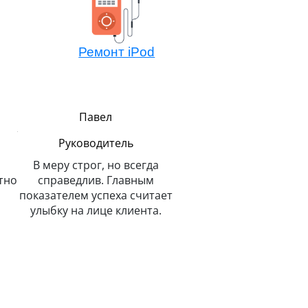
Ремонт iPod
Павел
Алексей
Руководитель
Мастер компонентно
ремонта
В меру строг, но всегда
тно
справедлив. Главным
Не боится сложных зада
показателем успеха считает
потому всегда легко 
улыбку на лице клиента.
решает. Любит и спас
животных.