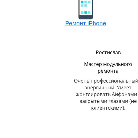
Ремонт iPhone
Сергей
Ростислав
Логистика
Мастер модульного
ремонта
До неприличия
пунктуальный. Никогда и
Очень профессиональный
о
никуда не опаздывает.
энергичный. Умеет
Любит путешествовать.
жонглировать Айфонами 
закрытыми глазами (не
клиентскими).