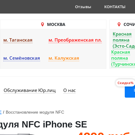
Отзывы
КОНТАКТЫ
МОСКВА
СОЧ
Красная
м. Таганская
м. Преображенская пл.
поляна
(Эсто-Сад
Красная
м. Семёновская
м. Калужская
поляна
(Турчинск
Скидка%
Обслуживание Юр.лиц
О нас
E
/
Восстановление модуля NFC
уля NFC iPhone SE