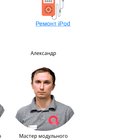
Ремонт iPod
Александр
Никита
Менеджер по обмен
техники Эппл
Очень внимательный
рассудительный. Преде
вежлив и обходителе
Любит маму, подарил 
Айфон.
о
Мастер модульного