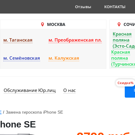
Отзывы
КОНТАКТЫ
МОСКВА
СОЧ
Красная
м. Таганская
м. Преображенская пл.
поляна
(Эсто-Сад
Красная
м. Семёновская
м. Калужская
поляна
(Турчинск
Скидка%
Обслуживание Юр.лиц
О нас
E
/
Замена гироскопа iPhone SE
Phone SE