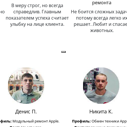
ремонта
В меру строг, но всегда
но
справедлив. Главным
Не боится сложных задач
показателем успеха считает
потому всегда легко и
улыбку на лице клиента.
решает. Любит и спаса
животных.
Денис П.
Никита К.
офиль:
Модульный ремонт Apple.
Профиль:
Обмен техники Appl