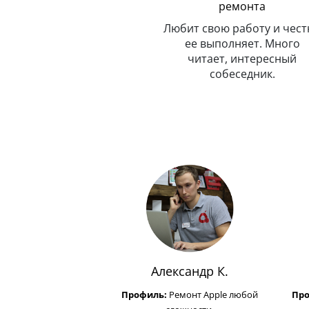
ремонта
Всегда в движении, не знает
и
покоя. Умеет, как квант,
Любит свою работу и чест
одновременно находиться в
ее выполняет. Много
с
нескольких точках.
читает, интересный
собеседник.
Александр К.
Профиль:
Ремонт Apple любой
Пр