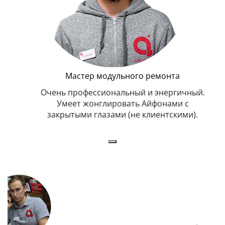
Мастер модульного ремонта
икогда и
Очень профессиональный и энергичный.
Всег
бит
Умеет жонглировать Айфонами с
ка
закрытыми глазами (не клиентскими).