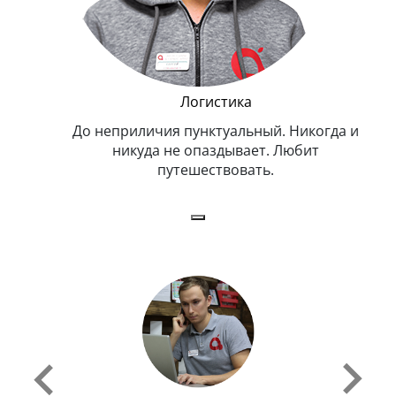
и Эппл
Логистика
тельный.
До неприличия пунктуальный. Никогда и
Оче
н. Любит
никуда не опаздывает. Любит
.
путешествовать.
з