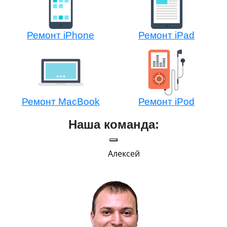
Ремонт iPhone
Ремонт iPad
Ремонт MacBook
Ремонт iPod
Наша команда:
Алексей
Паве
Руковод
В меру строг, но вс
Главным показателе
улыбку на лиц