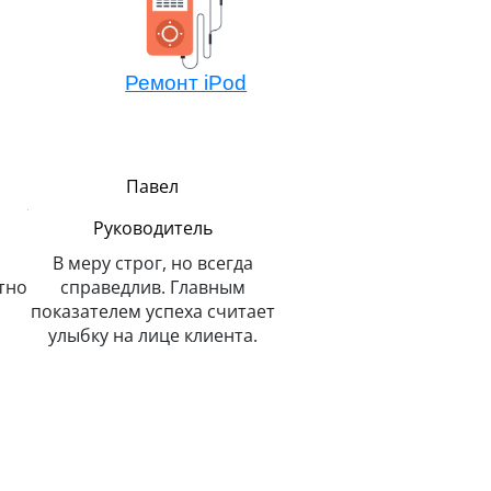
Ремонт iPod
Павел
Алексей
Руководитель
Мастер компонентно
ремонта
В меру строг, но всегда
тно
справедлив. Главным
Не боится сложных зада
показателем успеха считает
потому всегда легко 
улыбку на лице клиента.
решает. Любит и спас
животных.