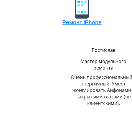
Ремонт iPhone
Сергей
Ростислав
Логистика
Мастер модульного
ремонта
До неприличия
пунктуальный. Никогда и
Очень профессиональный
о
никуда не опаздывает.
энергичный. Умеет
Любит путешествовать.
жонглировать Айфонами 
закрытыми глазами (не
клиентскими).