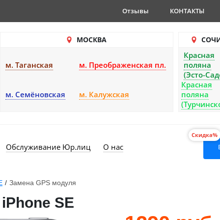
Отзывы
КОНТАКТЫ
МОСКВА
СОЧ
Красная
м. Таганская
м. Преображенская пл.
поляна
(Эсто-Сад
Красная
м. Семёновская
м. Калужская
поляна
(Турчинск
Скидка%
Обслуживание Юр.лиц
О нас
E
/
Замена GPS модуля
iPhone SE