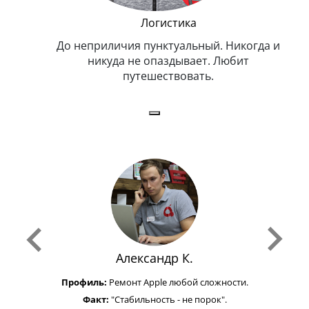
и Эппл
Логистика
тельный.
До неприличия пунктуальный. Никогда и
Оче
н. Любит
никуда не опаздывает. Любит
.
путешествовать.
з
Александр К.
Профиль:
Ремонт Apple любой сложности.
Факт:
"Стабильность - не порок".