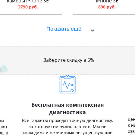
камеры iPhone SE
iPhone SE
3790 руб.
890 руб.
Показать ещё
Заберите скидку в 5%
Бесплатная комплексная
диагностика
цен
Все гаджеты проходят точную диагностику,
ки
к н
за которую не нужно платить. Мы не
нают
озв
«находим» и не «чиним» несуществующие
в, в