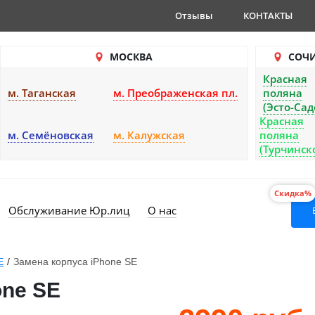
Отзывы
КОНТАКТЫ
МОСКВА
СОЧ
Красная
м. Таганская
м. Преображенская пл.
поляна
(Эсто-Сад
Красная
м. Семёновская
м. Калужская
поляна
(Турчинск
Скидка%
Обслуживание Юр.лиц
О нас
E
/
Замена корпуса iPhone SE
one SE