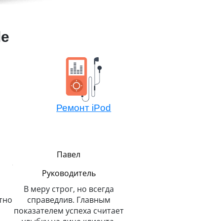
le
Ремонт iPod
Павел
Алексей
Мастер компонентно
Руководитель
ремонта
В меру строг, но всегда
Не боится сложных зада
тно
справедлив. Главным
потому всегда легко 
показателем успеха считает