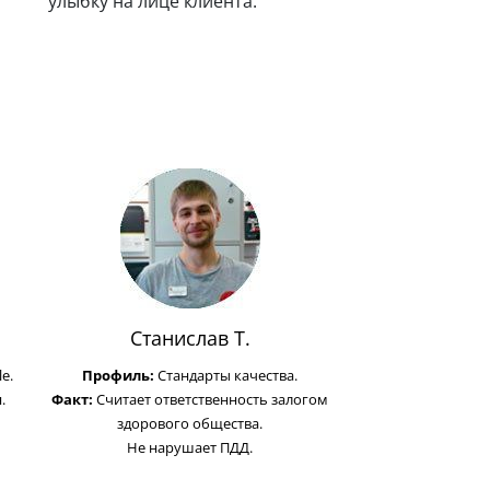
решает. Любит и спас
улыбку на лице клиента.
животных.
Станислав Т.
e.
Профиль:
Стандарты качества.
.
Факт:
Считает ответственность залогом
здорового общества.
Не нарушает ПДД.