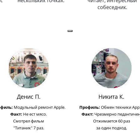
с
нескольких точках.
читает, интересный
собеседник.
Денис П.
Никита К.
офиль:
Модульный ремонт Apple.
Профиль:
Обмен техники Appl
Факт:
Не ест мясо.
Факт:
Чрезмерно педантичен
Смотрел фильм
Отжимается 60 раз
"Титаник" 7 раз.
за один подход.