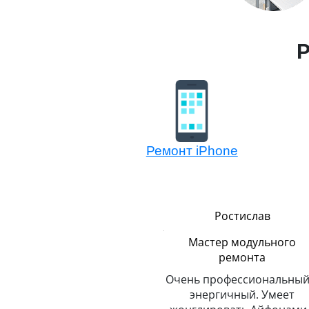
Р
Ремонт iPhone
Сергей
Ростислав
Логистика
Мастер модульного
ремонта
До неприличия
пунктуальный. Никогда и
Очень профессиональный
о
никуда не опаздывает.
энергичный. Умеет