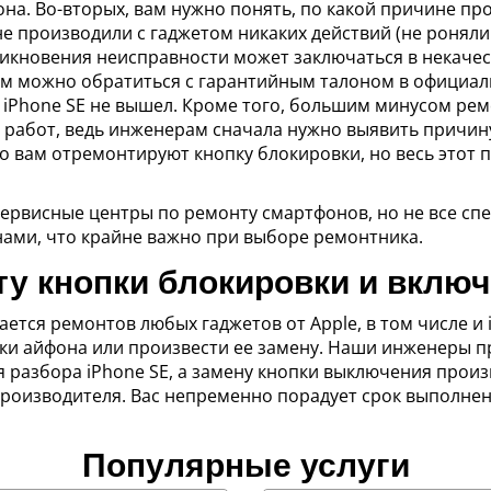
она. Во-вторых, вам нужно понять, по какой причине п
не производили с гаджетом никаких действий (не роняли
никновения неисправности может заключаться в некаче
ам можно обратиться с гарантийным талоном в официал
к iPhone SE не вышел. Кроме того, большим минусом рем
 работ, ведь инженерам сначала нужно выявить причину
го вам отремонтируют кнопку блокировки, но весь этот 
ервисные центры по ремонту смартфонов, но не все спе
нами, что крайне важно при выборе ремонтника.
у кнопки блокировки и включ
тся ремонтов любых гаджетов от Apple, в том числе и i
и айфона или произвести ее замену. Наши инженеры пр
я разбора iPhone SE, а замену кнопки выключения прои
роизводителя. Вас непременно порадует срок выполнен
Популярные услуги