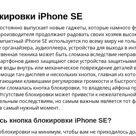
кировки iPhone SE
постоянно выпускает новые гаджеты, которые намного 
 производителя продолжают радовать своих хозяев выс
пактный iPhone SE используется по всему миру не тольк
е органайзера, аудиоплеера, устройства для выхода в и
твенная техника может быть сломана вследствие непра
смартфонов давно защищают свои устройства защитными
 воды внутрь или механическое повреждение деталей в
мощи тач-дисплея и нескольких кнопок, главная из кото
тающими клавишами регулировки громкости и быстрого 
ли сломалась кнопка блокировки, то владелец айфона п
Отсутствие блокировки может привести к нежелательной
ельным последствиям, но самым важным является тот фа
 в самый нужный момент.
сь кнопка блокировки iPhone SE?
облокировки на минимум, чтобы вам не приходилось дол