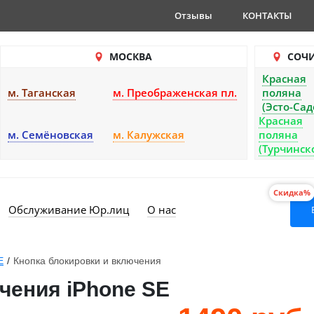
Отзывы
КОНТАКТЫ
МОСКВА
СОЧ
Красная
м. Таганская
м. Преображенская пл.
поляна
(Эсто-Сад
Красная
м. Семёновская
м. Калужская
поляна
(Турчинск
Скидка%
Обслуживание Юр.лиц
О нас
E
/
Кнопка блокировки и включения
чения iPhone SE