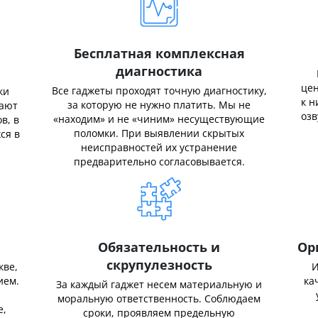
Бесплатная комплексная
диагностика
цен
Все гаджеты проходят точную диагностику,
ки
к н
за которую не нужно платить. Мы не
нают
озв
«находим» и не «чиним» несуществующие
в, в
поломки. При выявлении скрытых
ся в
неисправностей их устранение
предварительно согласовывается.
Обязательность и
Ор
скрупулезность
кве,
И
ием.
ка
За каждый гаджет несем материальную и
,
моральную ответственность. Соблюдаем
е,
сроки, проявляем предельную