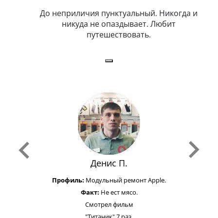
тельный.
До неприличия пунктуальный. Никогда и
Оче
н. Любит
никуда не опаздывает. Любит
.
путешествовать.
з
Денис П.
Профиль:
Модульный ремонт Apple.
Факт:
Не ест мясо.
Смотрел фильм
"Титаник" 7 раз.