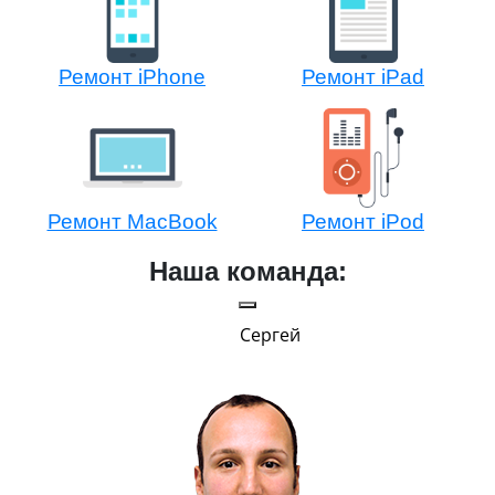
Ремонт iPhone
Ремонт iPad
Ремонт MacBook
Ремонт iPod
Наша команда:
Сергей
и Эппл
тельный.
н. Любит
.