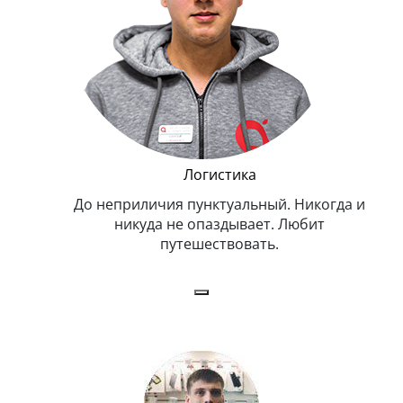
Логистика
До неприличия пунктуальный. Никогда и
Оче
никуда не опаздывает. Любит
путешествовать.
з