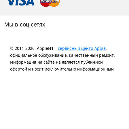
Мы в соц.сетях
© 2011-2026. AppleN1 –
сервисный центр Apple
,
официальное обслуживание, качественный ремонт.
Информация на сайте не является публичной
офертой и носит исключительно информационный
характер.
Политика Конфиденциальности
Компания AppleN1 не аффилирована c Apple Inc. и не
является лицензиаром Apple Inc. или любого другого
вендора.
Логотипы и торговые марки являются
зарегистрированной интеллектуальной