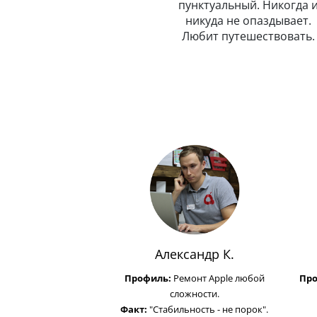
Очень внимательный и
пунктуальный. Никогда 
рассудительный. Предельно
никуда не опаздывает.
вежлив и обходителен.
Любит путешествовать.
Любит маму, подарил ей
Айфон.
Александр К.
Профиль:
Ремонт Apple любой
Пр
сложности.
Факт:
"Стабильность - не порок".