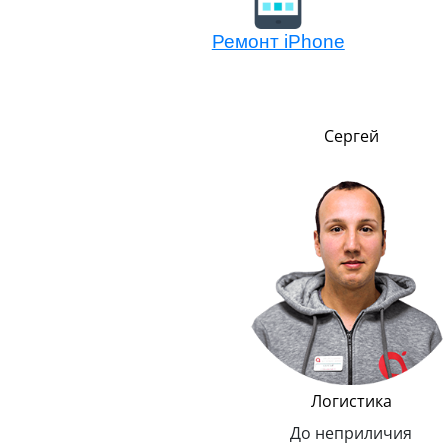
Ремонт iPhone
Никита
Сергей
,
т
Менеджер по обмену
Логистика
техники Эппл
До неприличия