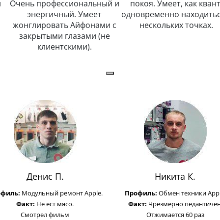
и
Очень профессиональный и
покоя. Умеет, как квант
энергичный. Умеет
одновременно находитьс
жонглировать Айфонами с
нескольких точках.
закрытыми глазами (не
клиентскими).
Денис П.
Никита К.
офиль:
Модульный ремонт Apple.
Профиль:
Обмен техники Appl
Факт:
Не ест мясо.
Факт:
Чрезмерно педантичен
Смотрел фильм
Отжимается 60 раз