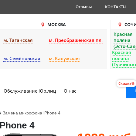
Отзывы
КОНТАКТЫ
МОСКВА
СОЧ
Красная
м. Таганская
м. Преображенская пл.
поляна
(Эсто-Сад
Красная
м. Семёновская
м. Калужская
поляна
(Турчинск
Скидка%
Обслуживание Юр.лиц
О нас
/
Замена микрофона iPhone 4
Phone 4