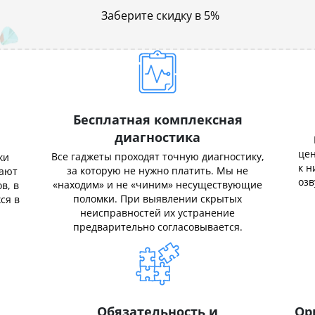
Заберите скидку в 5%
Бесплатная комплексная
диагностика
цен
Все гаджеты проходят точную диагностику,
ки
к н
за которую не нужно платить. Мы не
нают
озв
«находим» и не «чиним» несуществующие
в, в
поломки. При выявлении скрытых
ся в
неисправностей их устранение
предварительно согласовывается.
Обязательность и
Ор