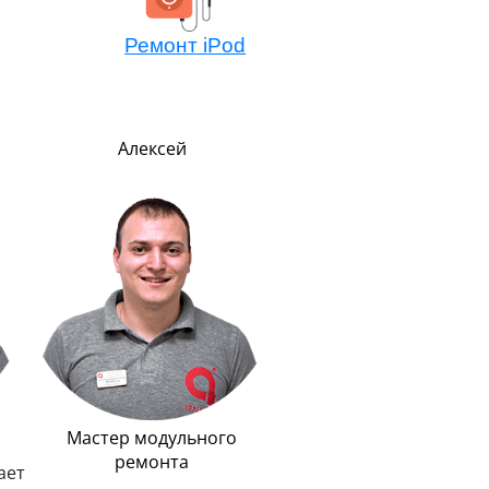
Ремонт iPod
Алексей
Павел
Руководитель
В меру строг, но всег
справедлив. Главны
показателем успеха счи
улыбку на лице клиент
Мастер модульного
ремонта
ает