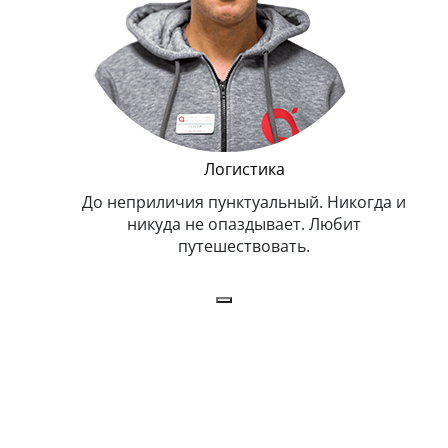
и Эппл
Логистика
тельный.
До неприличия пунктуальный. Никогда и
Оче
н. Любит
никуда не опаздывает. Любит
.
путешествовать.
з