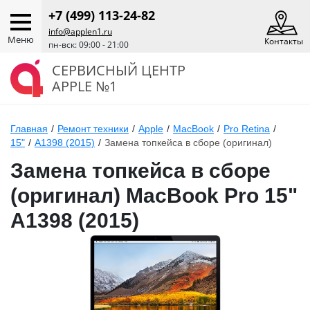
+7 (499) 113-24-82
info@applen1.ru
Меню
Контакты
пн-вск: 09:00 - 21:00
СЕРВИСНЫЙ ЦЕНТР
APPLE №1
Главная
/
Ремонт техники
/
Apple
/
MacBook
/
Pro Retina
/
15"
/
A1398 (2015)
/
Замена топкейса в сборе (оригинал)
Замена топкейса в сборе
(оригинал) MacBook Pro 15"
A1398 (2015)