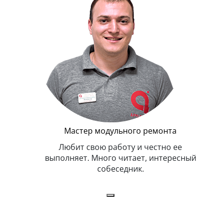
Г
Мастер модульного ремонта
я. Умеет,
Любит свою работу и честно ее
иться в
выполняет. Много читает, интересный
собеседник.