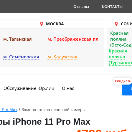
Отзывы
КОНТАКТЫ
МОСКВА
СОЧ
Красная
м. Таганская
м. Преображенская пл.
поляна
(Эсто-Сад
Красная
м. Семёновская
м. Калужская
поляна
(Турчинск
Скидка%
Обслуживание Юр.лиц
О нас
1 Pro Max
/
Замена стекла основной камеры
ры iPhone 11 Pro Max