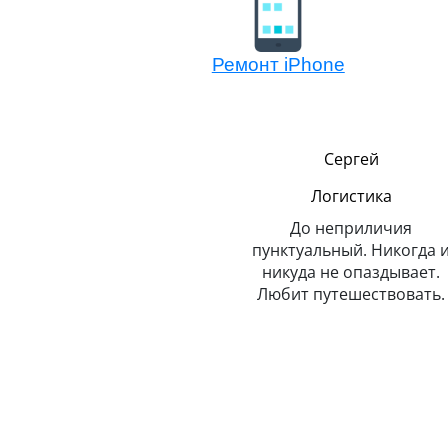
Ремонт iPhone
Никита
Сергей
,
т
Менеджер по обмену
Логистика
техники Эппл