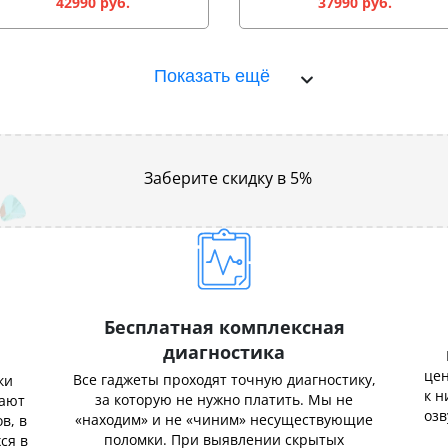
42990 руб.
37990 руб.
Показать ещё
Заберите скидку в 5%
Бесплатная комплексная
диагностика
цен
Все гаджеты проходят точную диагностику,
ки
к н
за которую не нужно платить. Мы не
нают
озв
«находим» и не «чиним» несуществующие
в, в
поломки. При выявлении скрытых
ся в