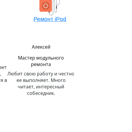
Ремонт iPod
Алексей
Павел
Мастер модульного
Руководитель
ремонта
ает
В меру строг, но всег
,
Любит свою работу и честно
справедлив. Главны
я в
ее выполняет. Много
показателем успеха счи
читает, интересный
улыбку на лице клиент
собеседник.