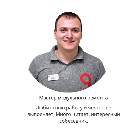
Г
Мастер модульного ремонта
я. Умеет,
Любит свою работу и честно ее
иться в
выполняет. Много читает, интересный
собеседник.