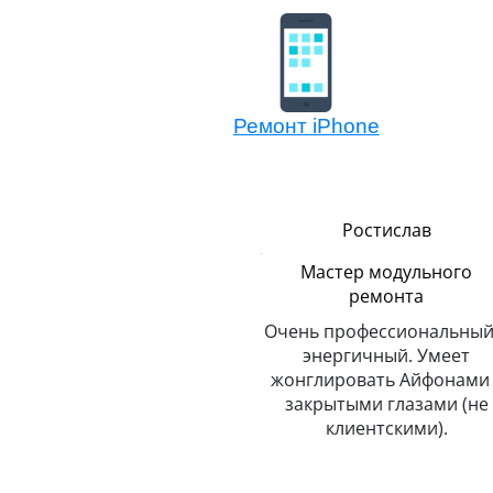
Ремонт iPhone
Сергей
Ростислав
Логистика
Мастер модульного
ремонта
До неприличия
пунктуальный. Никогда и
Очень профессиональный
о
никуда не опаздывает.
энергичный. Умеет
Любит путешествовать.
жонглировать Айфонами 
закрытыми глазами (не
клиентскими).