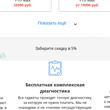
Pro Max
Pro Max
25990 руб.
от 19990 руб.
Показать ещё
Заберите скидку в 5%
Бесплатная комплексная
диагностика
цен
Все гаджеты проходят точную диагностику,
ки
к н
за которую не нужно платить. Мы не
нают
озв
«находим» и не «чиним» несуществующие
в, в