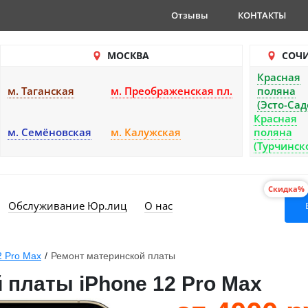
Отзывы
КОНТАКТЫ
МОСКВА
СОЧ
Красная
м. Таганская
м. Преображенская пл.
поляна
(Эсто-Сад
Красная
м. Семёновская
м. Калужская
поляна
(Турчинск
Скидка%
Обслуживание Юр.лиц
О нас
2 Pro Max
/
Ремонт материнской платы
 платы iPhone 12 Pro Max