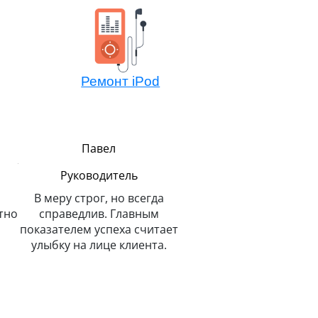
Ремонт iPod
Павел
Алексей
Руководитель
Мастер компонентно
ремонта
В меру строг, но всегда
тно
справедлив. Главным
Не боится сложных зада
показателем успеха считает
потому всегда легко 
улыбку на лице клиента.
решает. Любит и спас
животных.