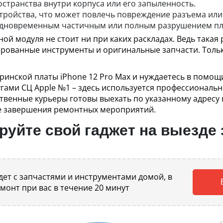
странства внутри корпуса или его запыленность.
стройства, что может повлечь повреждение разъема ил
 одновременным частичным или полным разрушением пл
й модуля не стоит ни при каких раскладах. Ведь такая 
ированные инструменты и оригинальные запчасти. Толь
ринской платы iPhone 12 Pro Max и нуждаетесь в помо
гами СЦ Apple №1 – здесь используется профессиональ
твенные курьеры готовы выехать по указанному адресу в
ле завершения ремонтных мероприятий.
уйте свой гаджет на выезде 
ет с запчастями и инструментами домой, в
емонт при вас в течение 20 минут