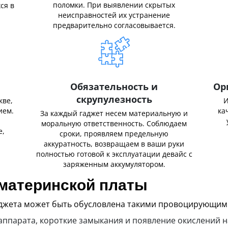
поломки. При выявлении скрытых
ся в
неисправностей их устранение
предварительно согласовывается.
Обязательность и
Ор
скрупулезность
кве,
И
ием.
ка
За каждый гаджет несем материальную и
,
моральную ответственность. Соблюдаем
е,
сроки, проявляем предельную
аккуратность, возвращаем в ваши руки
полностью готовой к эксплуатации девайс с
заряженным аккумулятором.
материнской платы
джета может быть обусловлена такими провоцирующим
ппарата, короткие замыкания и появление окислений на