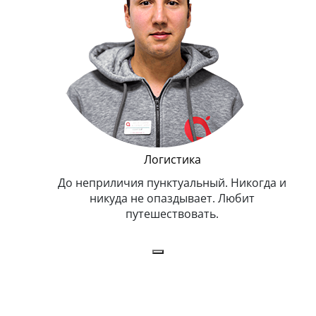
и Эппл
Логистика
тельный.
До неприличия пунктуальный. Никогда и
Оче
н. Любит
никуда не опаздывает. Любит
.
путешествовать.
з