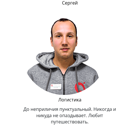
Сергей
и Эппл
Логистика
тельный.
До неприличия пунктуальный. Никогда и
Оче
н. Любит
никуда не опаздывает. Любит
.
путешествовать.
з