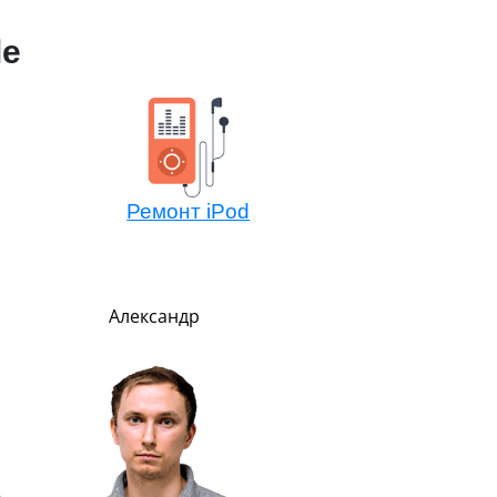
le
Ремонт iPod
Александр
Никита
Менеджер по обмен
техники Эппл
Очень внимательный
рассудительный. Преде
вежлив и обходителе
Любит маму, подарил 