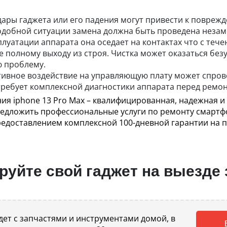
дары гаджета или его падения могут привести к повреж
добной ситуации замена должна быть проведена незам
луатации аппарата она оседает на контактах что с теч
 полному выходу из строя. Чистка может оказаться без
 проблему.
ативное воздействие на управляющую плату может спров
требует комплексной диагностики аппарата перед ремо
ия iphone 13 Pro Max – квалифицированная, надежная 
редложить профессиональные услуги по ремонту смартф
едоставлением комплексной 100-дневной гарантии на п
уйте свой гаджет на выезде 
ет с запчастями и инструментами домой, в