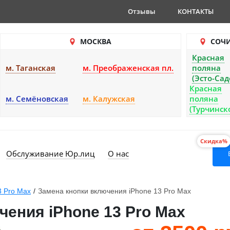
Отзывы
КОНТАКТЫ
МОСКВА
СОЧ
Красная
м. Таганская
м. Преображенская пл.
поляна
(Эсто-Сад
Красная
м. Семёновская
м. Калужская
поляна
(Турчинск
Скидка%
Обслуживание Юр.лиц
О нас
3 Pro Max
/
Замена кнопки включения iPhone 13 Pro Max
чения iPhone 13 Pro Max