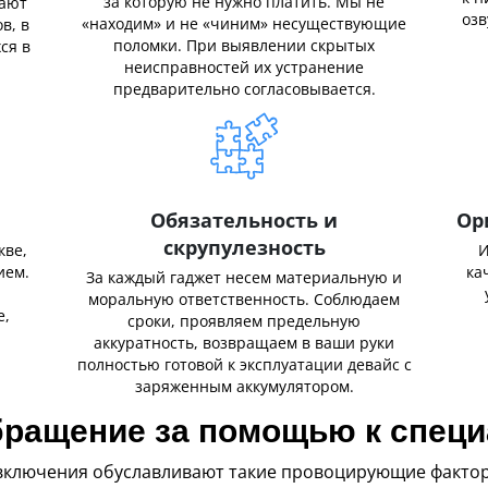
за которую не нужно платить. Мы не
нают
озв
«находим» и не «чиним» несуществующие
в, в
поломки. При выявлении скрытых
ся в
неисправностей их устранение
предварительно согласовывается.
Обязательность и
Ор
скрупулезность
кве,
И
ием.
ка
За каждый гаджет несем материальную и
,
моральную ответственность. Соблюдаем
е,
сроки, проявляем предельную
аккуратность, возвращаем в ваши руки
полностью готовой к эксплуатации девайс с
заряженным аккумулятором.
обращение за помощью к спец
ключения обуславливают такие провоцирующие фактор