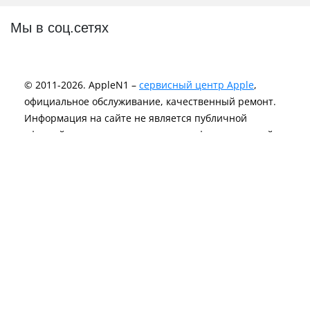
Мы в соц.сетях
© 2011-2026. AppleN1 –
сервисный центр Apple
,
официальное обслуживание, качественный ремонт.
Информация на сайте не является публичной
офертой и носит исключительно информационный
характер.
Политика Конфиденциальности
Компания AppleN1 не аффилирована c Apple Inc. и не
является лицензиаром Apple Inc. или любого другого
вендора.
Логотипы и торговые марки являются
зарегистрированной интеллектуальной
собственностью Apple Inc.