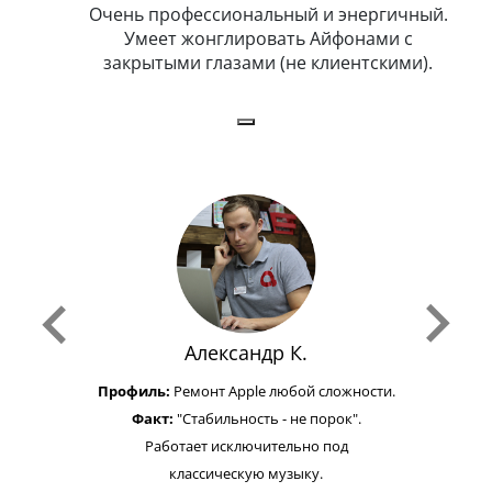
икогда и
Очень профессиональный и энергичный.
Всег
бит
Умеет жонглировать Айфонами с
ка
закрытыми глазами (не клиентскими).
Денис П.
Профиль:
Модульный ремонт Apple.
Факт:
Не ест мясо.
Смотрел фильм
"Титаник" 7 раз.