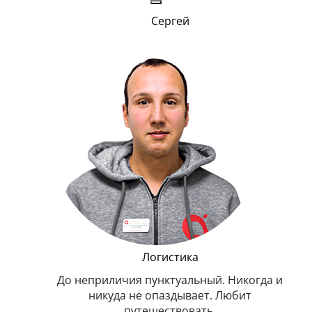
Сергей
и Эппл
Логистика
тельный.
До неприличия пунктуальный. Никогда и
Оче
н. Любит
никуда не опаздывает. Любит
.
путешествовать.
з