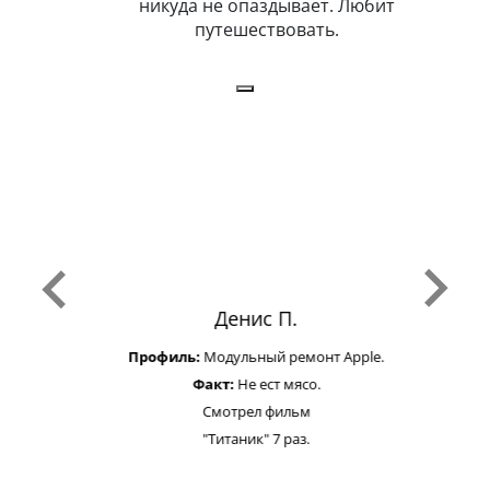
н. Любит
никуда не опаздывает. Любит
.
путешествовать.
з
Денис П.
Профиль:
Модульный ремонт Apple.
Факт:
Не ест мясо.
Смотрел фильм
"Титаник" 7 раз.