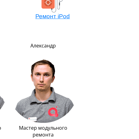
Ремонт iPod
Александр
Никита
Менеджер по обмен
техники Эппл
Очень внимательный
рассудительный. Преде
вежлив и обходителе
Любит маму, подарил 
Айфон.
о
Мастер модульного
ремонта