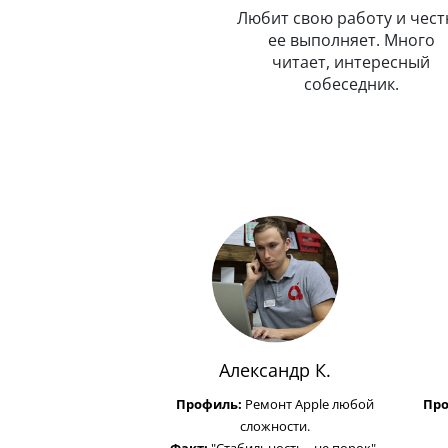
и
покоя. Умеет, как квант,
Любит свою работу и чест
одновременно находиться в
ее выполняет. Много
с
нескольких точках.
читает, интересный
собеседник.
Александр К.
Профиль:
Ремонт Apple любой
Пр
сложности.
Факт:
"Стабильность - не порок".