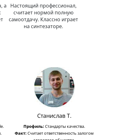
, а
Настоящий профессионал,
х
считает нормой полную
ет
самоотдачу. Классно играет
на синтезаторе.
Станислав Т.
e.
Профиль:
Стандарты качества.
.
Факт:
Считает ответственность залогом
здорового общества.