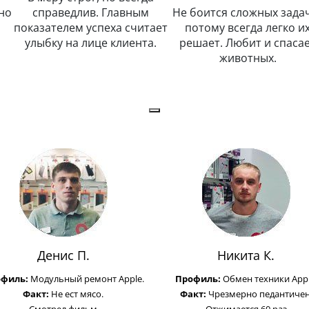
но
справедлив. Главным
Не боится сложных задач
показателем успеха считает
потому всегда легко и
улыбку на лице клиента.
решает. Любит и спаса
животных.
Денис П.
Никита К.
офиль:
Модульный ремонт Apple.
Профиль:
Обмен техники Appl
Факт:
Не ест мясо.
Факт:
Чрезмерно педантичен
Смотрел фильм
Отжимается 60 раз