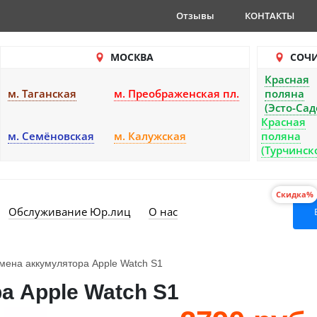
Отзывы
КОНТАКТЫ
МОСКВА
СОЧ
Красная
м. Таганская
м. Преображенская пл.
поляна
(Эсто-Сад
Красная
м. Семёновская
м. Калужская
поляна
(Турчинск
Скидка%
Обслуживание Юр.лиц
О нас
мена аккумулятора Apple Watch S1
а Apple Watch S1