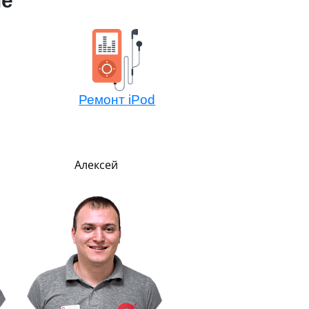
le
Ремонт iPod
Алексей
Павел
Руководитель
В меру строг, но всег
справедлив. Главны
показателем успеха счи
улыбку на лице клиент