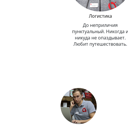
Менеджер по обмену
Логистика
техники Эппл
До неприличия
Очень внимательный и
пунктуальный. Никогда 
рассудительный. Предельно
никуда не опаздывает.
вежлив и обходителен.
Любит путешествовать.
Любит маму, подарил ей
Айфон.