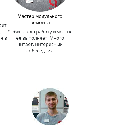
Мастер модульного
ремонта
ает
,
Любит свою работу и честно
я в
ее выполняет. Много
читает, интересный
собеседник.