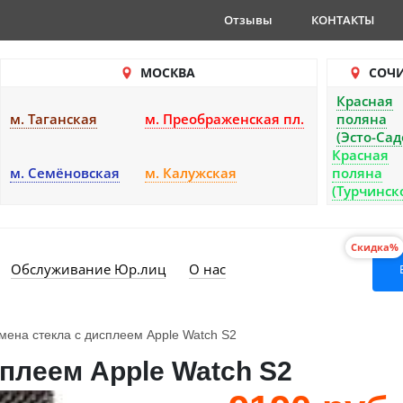
Отзывы
КОНТАКТЫ
МОСКВА
СОЧ
Красная
м. Таганская
м. Преображенская пл.
поляна
(Эсто-Сад
Красная
м. Семёновская
м. Калужская
поляна
(Турчинск
Скидка%
Обслуживание Юр.лиц
О нас
мена стекла с дисплеем Apple Watch S2
сплеем Apple Watch S2