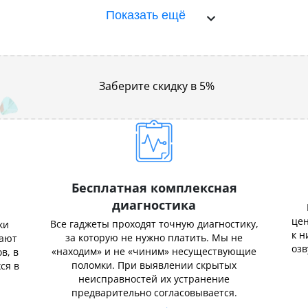
Показать ещё
Заберите скидку в 5%
Бесплатная комплексная
диагностика
цен
Все гаджеты проходят точную диагностику,
ки
к н
за которую не нужно платить. Мы не
нают
озв
«находим» и не «чиним» несуществующие
в, в
поломки. При выявлении скрытых
ся в
неисправностей их устранение
предварительно согласовывается.