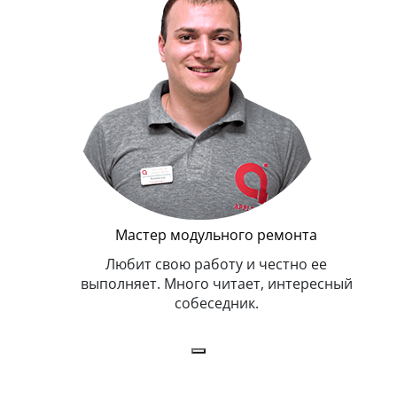
Г
Мастер модульного ремонта
я. Умеет,
Любит свою работу и честно ее
иться в
выполняет. Много читает, интересный
собеседник.