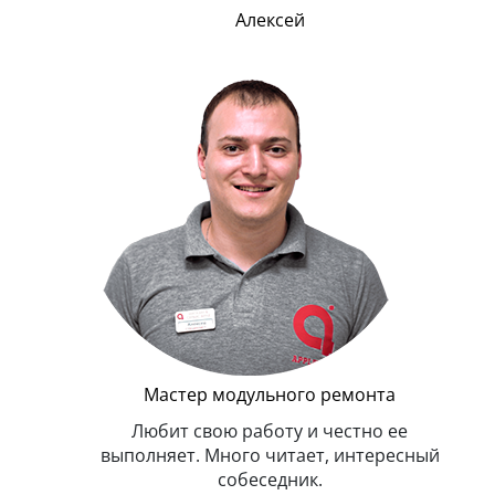
Алексей
Г
Мастер модульного ремонта
я. Умеет,
Любит свою работу и честно ее
иться в
выполняет. Много читает, интересный
собеседник.