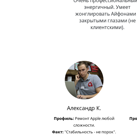
пунктуальный. Никогда и
Очень профессиональный
никуда не опаздывает.
энергичный. Умеет
Любит путешествовать.
жонглировать Айфонами 
закрытыми глазами (не
клиентскими).
Александр К.
Профиль:
Ремонт Apple любой
Пр
сложности.
Факт:
"Стабильность - не порок".