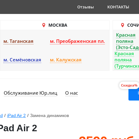
Отзывы
КОНТАКТЫ
МОСКВА
СОЧ
Красная
м. Таганская
м. Преображенская пл.
поляна
(Эсто-Сад
Красная
м. Семёновская
м. Калужская
поляна
(Турчинск
Скидка%
Обслуживание Юр.лиц
О нас
ad
/
iPad Air 2
/
Замена динамиков
ad Air 2