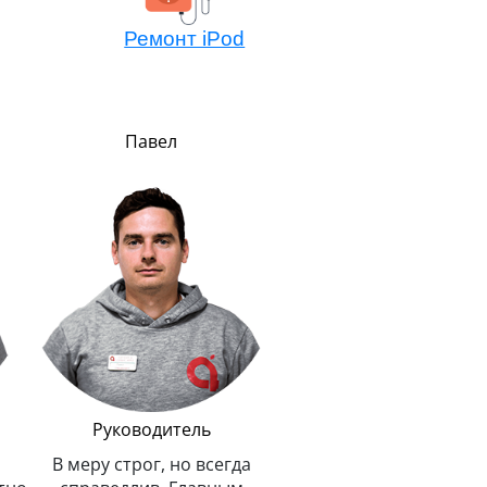
Ремонт iPod
Павел
Алексей
Мастер компонентно
ремонта
Не боится сложных зада
потому всегда легко 
решает. Любит и спас
животных.
Руководитель
В меру строг, но всегда