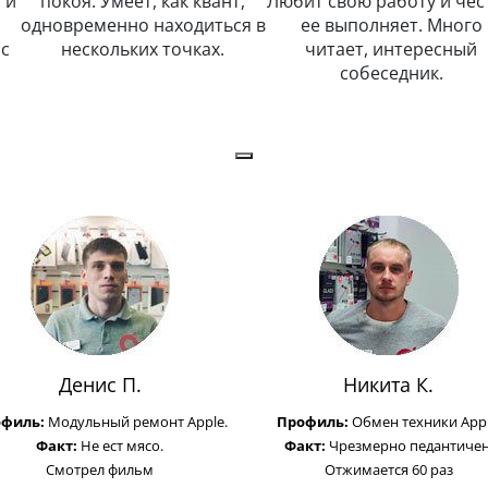
 и
покоя. Умеет, как квант,
Любит свою работу и чес
одновременно находиться в
ее выполняет. Много
с
нескольких точках.
читает, интересный
собеседник.
Денис П.
Никита К.
офиль:
Модульный ремонт Apple.
Профиль:
Обмен техники Appl
Факт:
Не ест мясо.
Факт:
Чрезмерно педантичен
Смотрел фильм
Отжимается 60 раз