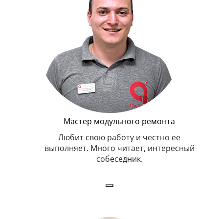
Г
Мастер модульного ремонта
я. Умеет,
Любит свою работу и честно ее
иться в
выполняет. Много читает, интересный
собеседник.