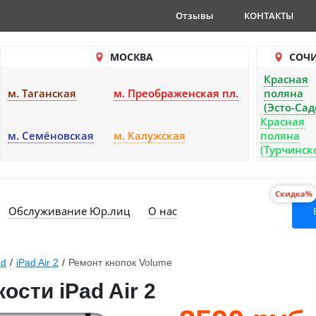
Отзывы
КОНТАКТЫ
МОСКВА
СОЧ
Красная
м. Таганская
м. Преображенская пл.
поляна
(Эсто-Сад
Красная
м. Семёновская
м. Калужская
поляна
(Турчинск
Скидка%
Обслуживание Юр.лиц
О нас
ad
/
iPad Air 2
/
Ремонт кнопок Volume
ости iPad Air 2