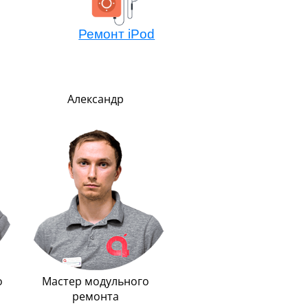
Ремонт iPod
Александр
Никита
Менеджер по обмен
техники Эппл
Очень внимательный
рассудительный. Преде
вежлив и обходителе
Любит маму, подарил 
Айфон.
о
Мастер модульного
ремонта