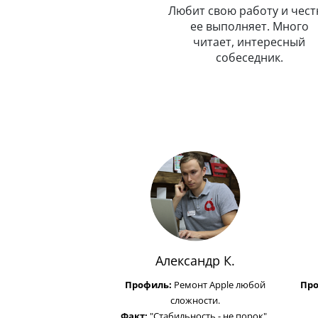
и
покоя. Умеет, как квант,
Любит свою работу и чест
одновременно находиться в
ее выполняет. Много
с
нескольких точках.
читает, интересный
собеседник.
Александр К.
Профиль:
Ремонт Apple любой
Пр
сложности.
Факт:
"Стабильность - не порок".