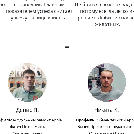
но
справедлив. Главным
Не боится сложных задач
показателем успеха считает
потому всегда легко и
улыбку на лице клиента.
решает. Любит и спаса
животных.
Денис П.
Никита К.
офиль:
Модульный ремонт Apple.
Профиль:
Обмен техники Appl
Факт:
Не ест мясо.
Факт:
Чрезмерно педантичен
Смотрел фильм
Отжимается 60 раз