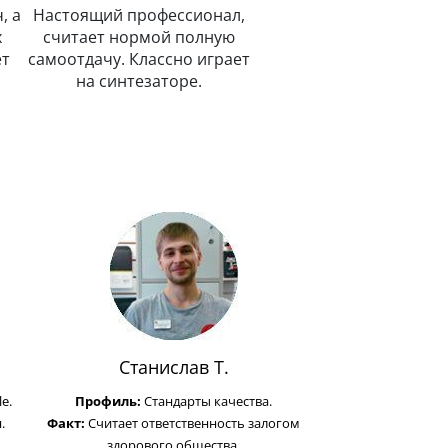
, а
Настоящий профессионал,
х
считает нормой полную
ет
самоотдачу. Классно играет
на синтезаторе.
Станислав Т.
e.
Профиль:
Стандарты качества.
.
Факт:
Считает ответственность залогом
здорового общества.