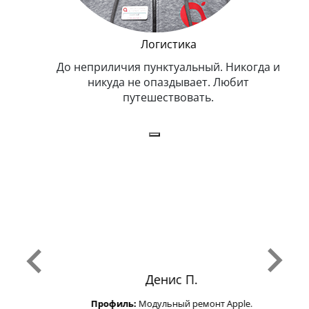
и Эппл
Логистика
тельный.
До неприличия пунктуальный. Никогда и
Оче
н. Любит
никуда не опаздывает. Любит
.
путешествовать.
з
Денис П.
Профиль:
Модульный ремонт Apple.