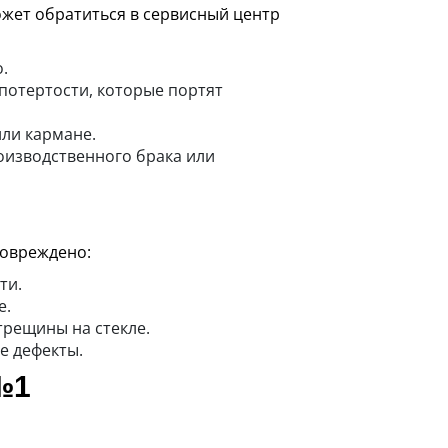
ожет обратиться в сервисный центр
.
потертости, которые портят
или кармане.
роизводственного брака или
повреждено:
ти.
е.
рещины на стекле.
е дефекты.
№1