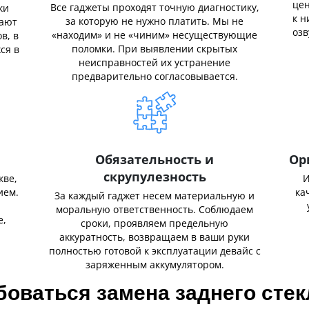
цен
Все гаджеты проходят точную диагностику,
ки
к н
за которую не нужно платить. Мы не
нают
озв
«находим» и не «чиним» несуществующие
в, в
поломки. При выявлении скрытых
ся в
неисправностей их устранение
предварительно согласовывается.
Обязательность и
Ор
скрупулезность
кве,
И
ием.
ка
За каждый гаджет несем материальную и
,
моральную ответственность. Соблюдаем
е,
сроки, проявляем предельную
аккуратность, возвращаем в ваши руки
полностью готовой к эксплуатации девайс с
заряженным аккумулятором.
боваться замена заднего стек