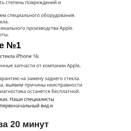
ть степень повреждений и
ием специального оборудования.
кла.
гинального производства Apple.
оты.
le №1
текла iPhone 16:
нные запчасти от компании Apple,
арантию на замену заднего стекла.
тва, выявим причины неисправности
диагностика останется бесплатной.
уках. Наши специалисты
о первоначальный вид и
за 20 минут