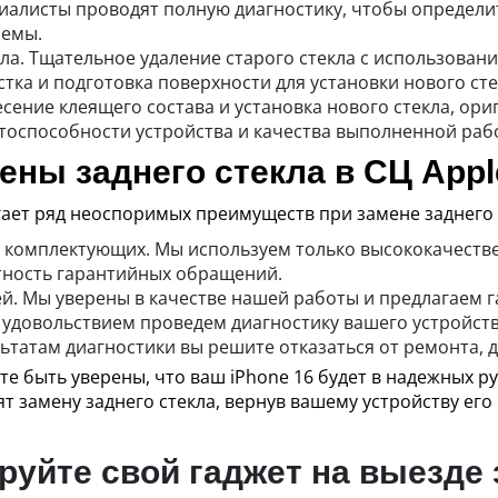
циалисты проводят полную диагностику, чтобы определи
лемы.
ла. Тщательное удаление старого стекла с использован
тка и подготовка поверхности для установки нового сте
есение клеящего состава и установка нового стекла, ори
тоспособности устройства и качества выполненной раб
ны заднего стекла в СЦ App
ает ряд неоспоримых преимуществ при замене заднего с
комплектующих. Мы используем только высококачестве
тность гарантийных обращений.
й. Мы уверены в качестве нашей работы и предлагаем г
с удовольствием проведем диагностику вашего устройс
льтатам диагностики вы решите отказаться от ремонта, 
те быть уверены, что ваш iPhone 16 будет в надежных р
т замену заднего стекла, вернув вашему устройству ег
уйте свой гаджет на выезде 