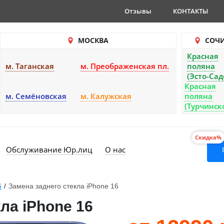
Отзывы
КОНТАКТЫ
МОСКВА
СОЧ
Красная
м. Таганская
м. Преображенская пл.
поляна
(Эсто-Сад
Красная
м. Семёновская
м. Калужская
поляна
(Турчинск
Скидка%
Обслуживание Юр.лиц
О нас
6
/
Замена заднего стекла iPhone 16
ла iPhone 16