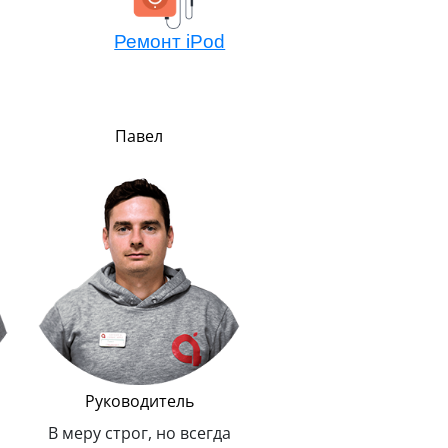
Ремонт iPod
Павел
Алексей
Мастер компонентно
ремонта
Не боится сложных зада
потому всегда легко 
решает. Любит и спас
животных.
Руководитель
В меру строг, но всегда