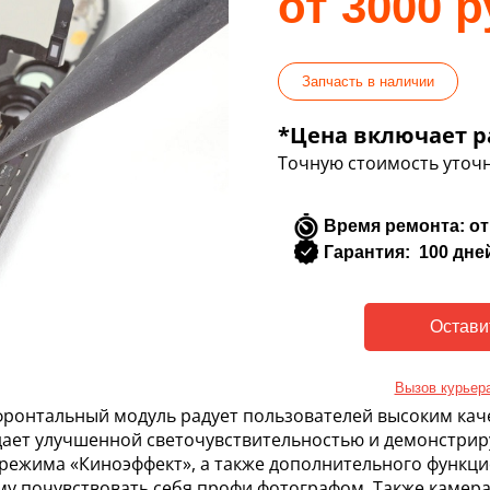
от 3000 р
Запчасть в наличии
*Цена включает р
Точную стоимость уточн
Время ремонта: от
Гарантия: 100 дне
Вызов курьер
фронтальный модуль радует пользователей высоким кач
дает улучшенной светочувствительностью и демонстрир
ежима «Киноэффект», а также дополнительного функцио
 почувствовать себя профи фотографом. Также камера в