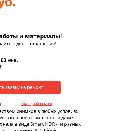
уб.
аботы и материалы!
яйте в день обращения!
 60 мин.
й
а
Выездной ремонт
еством снимков в любых условиях.
ует все свои возможности даже
нала в виде Smart HDR 4 и разных
 сочетании с A15 Bionic