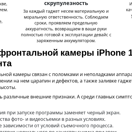
скрупулезность
кве,
И
ием.
ка
За каждый гаджет несем материальную и
,
моральную ответственность. Соблюдаем
е,
сроки, проявляем предельную
аккуратность, возвращаем в ваши руки
полностью готовой к эксплуатации девайс с
заряженным аккумулятором.
ронтальной камеры iPhone 1
нта
ной камеры связан с поломками и неполадками аппарат
ении на нем царапин и дефектов, а также заливке гадж
высоты.
ь различные внешние признаки. А среди главных симпт
я при запуске программы заменяет черный экран.
тва фото- и видеосъемки в разных условиях.
е зависимости от условий съемочного процесса.