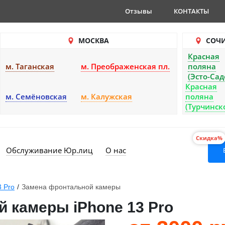
Отзывы
КОНТАКТЫ
МОСКВА
СОЧ
Красная
м. Таганская
м. Преображенская пл.
поляна
(Эсто-Сад
Красная
м. Семёновская
м. Калужская
поляна
(Турчинск
Скидка%
Обслуживание Юр.лиц
О нас
3 Pro
/
Замена фронтальной камеры
 камеры iPhone 13 Pro