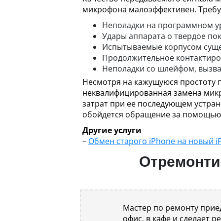
микрофона малоэффективен. Требуе
Неполадки на программном у
Удары аппарата о твердое по
Испытываемые корпусом сущес
Продолжительное контактиров
Неполадки со шлейфом, вызва
Несмотря на кажущуюся простоту 
неквалифицированная замена микр
затрат при ее последующем устран
обойдется обращение за помощью 
Другие услуги
–
Обмен старого iPhone на новый i
Отремонтир
Мастер по ремонту приед
офис, в кафе и сделает р