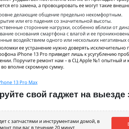
тся его замена, а провоцировать ее могут такие внешн
ровне делающие общение предельно некомфортным.
крытие или его падения со значительной высоты.
твенные сторонние нагрузки, особенно вблизи от дин
ание основания смартфона с влагой и ее проникновени
нные воздействием одного или нескольких негативных 
поломки ее устранение нужно доверять исключительно 
офона iPhone 13 Pro приведет лишь к усугублению про
ении. Поручите ремонт нам – в СЦ Apple №1 опытный и
во вполне скромную сумму.
Phone 13 Pro Max
уйте свой гаджет на выезде 
ет с запчастями и инструментами домой, в
емонт при вас в течение 20 минут