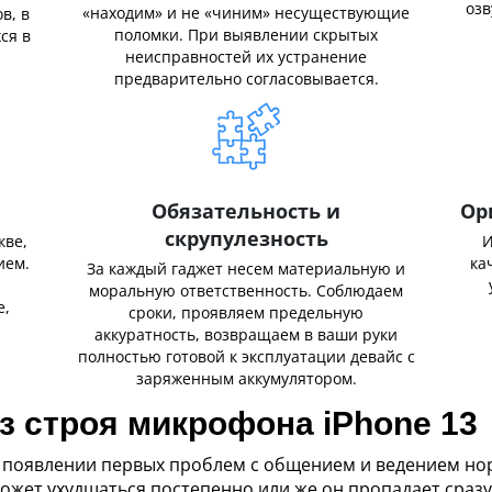
озв
«находим» и не «чиним» несуществующие
в, в
поломки. При выявлении скрытых
ся в
неисправностей их устранение
предварительно согласовывается.
Обязательность и
Ор
скрупулезность
кве,
И
ием.
ка
За каждый гаджет несем материальную и
,
моральную ответственность. Соблюдаем
е,
сроки, проявляем предельную
аккуратность, возвращаем в ваши руки
полностью готовой к эксплуатации девайс с
заряженным аккумулятором.
 строя микрофона iPhone 13
появлении первых проблем с общением и ведением нор
ожет ухудшаться постепенно или же он пропадает сразу