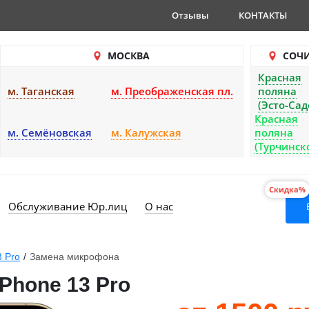
Отзывы
КОНТАКТЫ
МОСКВА
СОЧ
Красная
м. Таганская
м. Преображенская пл.
поляна
(Эсто-Сад
Красная
м. Семёновская
м. Калужская
поляна
(Турчинск
Скидка%
Обслуживание Юр.лиц
О нас
3 Pro
/
Замена микрофона
Phone 13 Pro