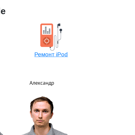
le
Ремонт iPod
Александр
Никита
Менеджер по обмен
техники Эппл
Очень внимательный
рассудительный. Преде
вежлив и обходителе
Любит маму, подарил 