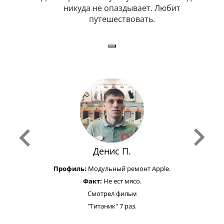
н. Любит
никуда не опаздывает. Любит
.
путешествовать.
з
Денис П.
Профиль:
Модульный ремонт Apple.
Факт:
Не ест мясо.
Смотрел фильм
"Титаник" 7 раз.