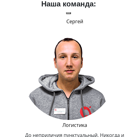
Наша команда:
Сергей
и Эппл
Логистика
тельный.
До неприличия пунктуальный. Никогда и
Оче