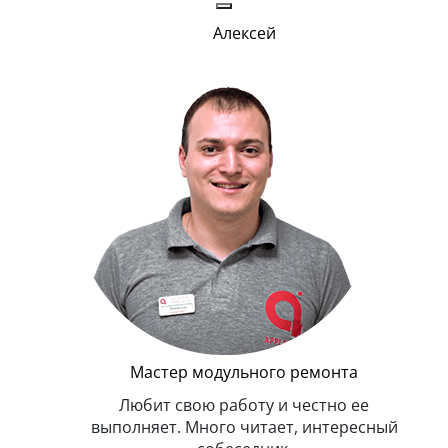
Алексей
Г
Мастер модульного ремонта
я. Умеет,
Любит свою работу и честно ее
иться в
выполняет. Много читает, интересный