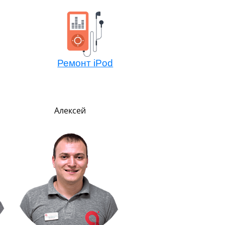
Ремонт iPod
Алексей
Павел
Руководитель
В меру строг, но всег
справедлив. Главны
показателем успеха счи
улыбку на лице клиент