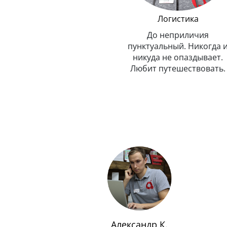
Менеджер по обмену
Логистика
техники Эппл
До неприличия
Очень внимательный и
пунктуальный. Никогда 
рассудительный. Предельно
никуда не опаздывает.
вежлив и обходителен.
Любит путешествовать.
Любит маму, подарил ей
Айфон.
Александр К.