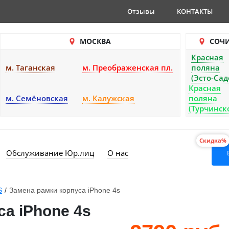
Отзывы
КОНТАКТЫ
МОСКВА
СОЧ
Красная
м. Таганская
м. Преображенская пл.
поляна
(Эсто-Сад
Красная
м. Семёновская
м. Калужская
поляна
(Турчинск
Скидка%
Обслуживание Юр.лиц
О нас
S
/
Замена рамки корпуса iPhone 4s
са iPhone 4s