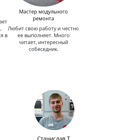
Мастер модульного
ремонта
ает
,
Любит свою работу и честно
я в
ее выполняет. Много
читает, интересный
собеседник.
Станислав Т.