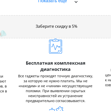
Показать ещё
Заберите скидку в 5%
Бесплатная комплексная
диагностика
цен
Все гаджеты проходят точную диагностику,
ки
к н
за которую не нужно платить. Мы не
нают
озв
«находим» и не «чиним» несуществующие
в, в
поломки. При выявлении скрытых
ся в
неисправностей их устранение
предварительно согласовывается.