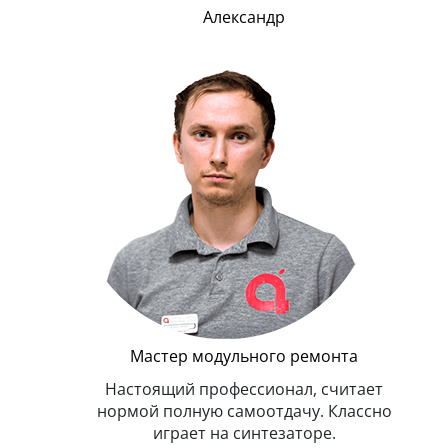
Александр
онта
му всегда
асает
Мастер модульного ремонта
Настоящий профессионал, считает
Оче
нормой полную самоотдачу. Классно
Пре
играет на синтезаторе.