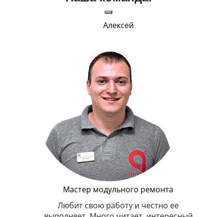
Алексей
Г
Мастер модульного ремонта
я. Умеет,
Любит свою работу и честно ее
иться в
выполняет. Много читает, интересный