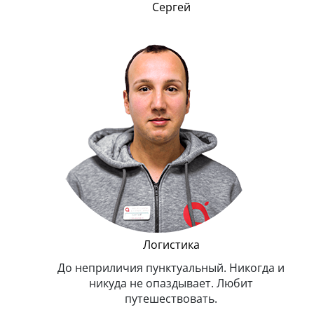
Сергей
и Эппл
Логистика
тельный.
До неприличия пунктуальный. Никогда и
Оче
н. Любит
никуда не опаздывает. Любит
.
путешествовать.
з