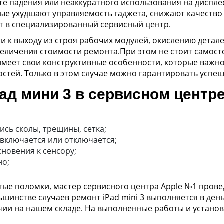
те падения или неаккуратного использования на дисплее
ые ухудшают управляемость гаджета, снижают качество 
т в специализированный сервисный центр.
 к выходу из строя рабочих модулей, окислению деталей
еличения стоимости ремонта.При этом не стоит самост
 имеет свои конструктивные особенности, которые важн
остей. Только в этом случае можно гарантировать успе
ад мини 3 в сервисном центр
ись сколы, трещины, сетка;
включается или отключается;
сновения к сенсору;
но;
е поломки, мастер сервисного центра Apple №1 провед
ьшинстве случаев ремонт iPad mini 3 выполняется в ден
чии на нашем складе. На выполненные работы и устано