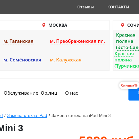
Отзывы
КОНТАКТЫ
МОСКВА
СОЧ
Красная
м. Таганская
м. Преображенская пл.
поляна
(Эсто-Сад
Красная
м. Семёновская
м. Калужская
поляна
(Турчинск
Скидка%
Обслуживание Юр.лиц
О нас
ad
/
Замена стекла iPad
/
Замена стекла на iPad Mini 3
ini 3