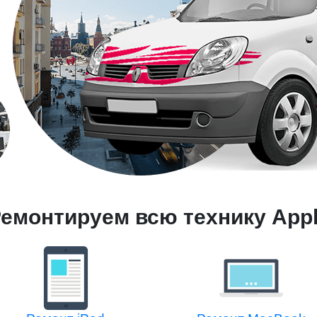
емонтируем всю технику App