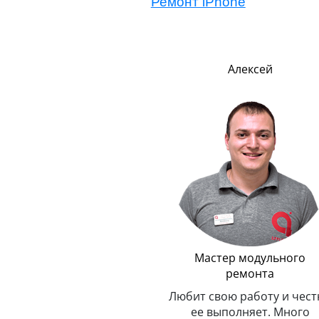
Ремонт iPhone
Евгений
Алексей
Логистика
Мастер модульного
ремонта
Всегда в движении, не знает
и
покоя. Умеет, как квант,
Любит свою работу и чест
одновременно находиться в
ее выполняет. Много