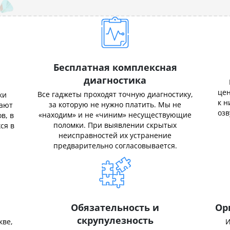
Бесплатная комплексная
диагностика
цен
Все гаджеты проходят точную диагностику,
ки
к н
за которую не нужно платить. Мы не
нают
озв
«находим» и не «чиним» несуществующие
в, в
поломки. При выявлении скрытых
ся в
неисправностей их устранение
предварительно согласовывается.
Обязательность и
Ор
скрупулезность
кве,
И