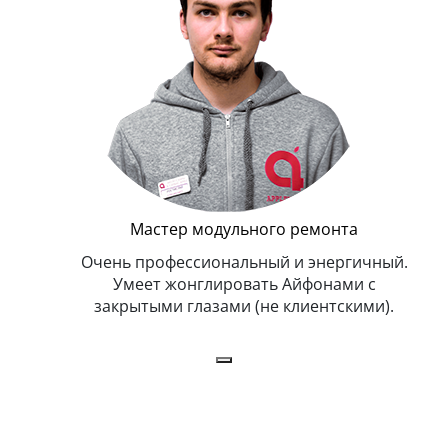
Мастер модульного ремонта
икогда и
Очень профессиональный и энергичный.
Всег
бит
Умеет жонглировать Айфонами с
ка
закрытыми глазами (не клиентскими).