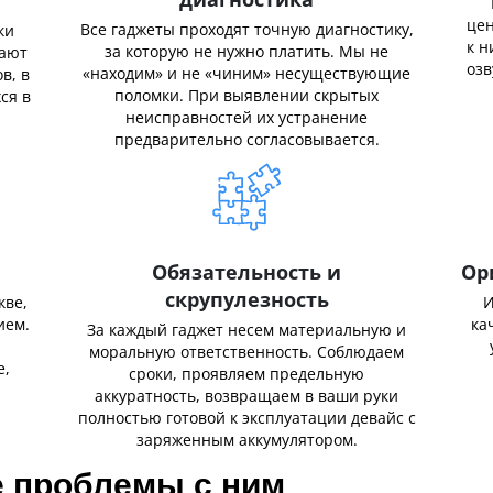
цен
Все гаджеты проходят точную диагностику,
ки
к н
за которую не нужно платить. Мы не
нают
озв
«находим» и не «чиним» несуществующие
в, в
поломки. При выявлении скрытых
ся в
неисправностей их устранение
предварительно согласовывается.
Обязательность и
Ор
скрупулезность
кве,
И
ием.
ка
За каждый гаджет несем материальную и
,
моральную ответственность. Соблюдаем
е,
сроки, проявляем предельную
аккуратность, возвращаем в ваши руки
полностью готовой к эксплуатации девайс с
заряженным аккумулятором.
е проблемы с ним