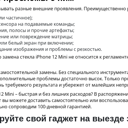
зывать разные внешние проявления. Преимущественно ре
ли частичное);
сенсора на подаваемые команды;
ия, полосы и прочие артефакты;
шение или повреждение матрицы;
или белый экран при включении;
рцание изображения и проблемы с резкостью.
о замена стекла iPhone 12 Mini не относится к регламе
амостоятельной замены. Без специального инструмента
 дополнительные проблемы достаточно высок. Только п
ь требуемого результата и убережет от малейших непр
12 Mini – быстрая и без лишних расходов? В распоряжен
т вы можете доставить самостоятельно или воспользова
но сопроводим 100-дневной гарантией.
уйте свой гаджет на выезде 