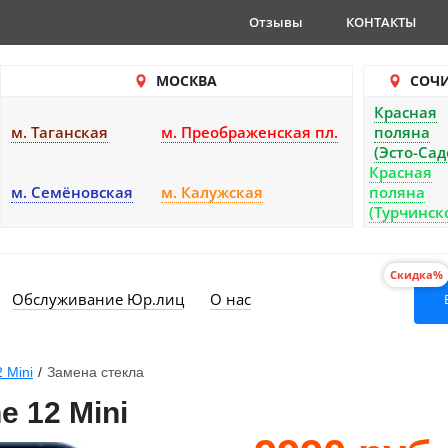
Отзывы
КОНТАКТЫ
МОСКВА
СОЧ
Красная
м. Таганская
м. Преображенская пл.
поляна
(Эсто-Сад
Красная
м. Семёновская
м. Калужская
поляна
(Турчинск
Скидка%
Обслуживание Юр.лиц
О нас
2 Mini
/
Замена стекла
e 12 Mini