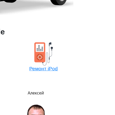
le
Ремонт iPod
Алексей
Павел
Руководитель
В меру строг, но всег